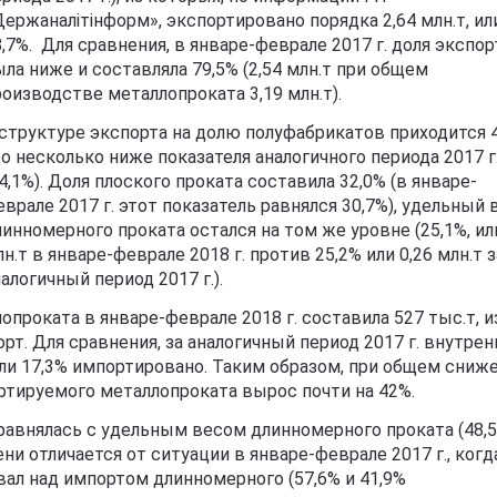
Держаналітінформ», экспортировано порядка 2,64 млн.т, ил
,7%. Для сравнения, в январе-феврале 2017 г. доля экспор
ыла ниже и составляла 79,5% (2,54 млн.т при общем
роизводстве металлопроката 3,19 млн.т).
 структуре экспорта на долю полуфабрикатов приходится 4
то несколько ниже показателя аналогичного периода 2017 г
4,1%). Доля плоского проката составила 32,0% (в январе-
врале 2017 г. этот показатель равнялся 30,7%), удельный 
инномерного проката остался на том же уровне (25,1%, или
н.т в январе-феврале 2018 г. против 25,2% или 0,26 млн.т з
алогичный период 2017 г.).
проката в январе-феврале 2018 г. составила 527 тыс.т, и
орт. Для сравнения, за аналогичный период 2017 г. внутре
, или 17,3% импортировано. Таким образом, при общем сниж
ртируемого металлопроката вырос почти на 42%.
равнялась с удельным весом длинномерного проката (48,
ни отличается от ситуации в январе-феврале 2017 г., когд
ал над импортом длинномерного (57,6% и 41,9%