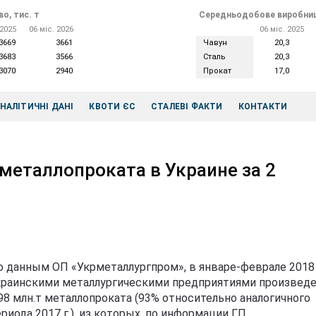
о, тис. т
Середньодобове виробниц
 2025
06 міс. 2026
06 міс. 2025
3669
3661
Чавун
20,3
3683
3566
Сталь
20,3
3070
2940
Прокат
17,0
НАЛІТИЧНІ ДАНІ
КВОТИ ЄС
СТАЛЕВІ ФАКТИ
КОНТАКТИ
металлопроката в Украине за 2
о данным ОП «Укрметаллургпром», в январе-феврале 2018 
краинскими металлургическими предприятиями произвед
,98 млн.т металлопроката (93% относительно аналогичного
риода 2017 г.), из которых, по информации ГП