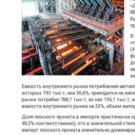
«
88
б
п
В
ч
(4
фе
дл
мл
ан
Емкость внутреннего рынка потребления металло
которых 193 тыс.т, или 36,6%, приходится на имп
рынок потребил 788,1 тыс.т, из них 136,1 тыс.т
емкости внутреннего рынка на 33%, объем импо
Доля плоского проката в импорте практически с
49,3% соответственно), что в значительной степе
импорт плоского проката значительно доминиров