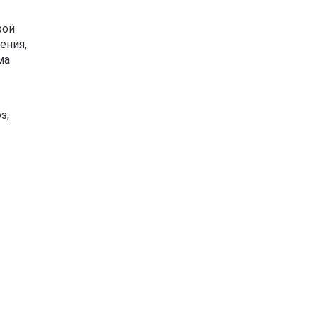
рой
ения,
ма
з,