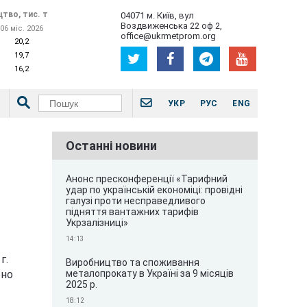
тво, тис. т
04071 м. Київ, вул
Воздвиженська 22 оф 2,
06 міс. 2026
office@ukrmetprom.org
20,2
19,7
16,2
УКР
РУС
ENG
Останні новини
Анонс пресконференції «Тарифний
удар по українській економіці: провідні
галузі проти несправедливого
підняття вантажних тарифів
Укрзалізниці»
14:13
г.
Виробництво та споживання
металопрокату в Україні за 9 місяців
ено
2025 р.
18:12