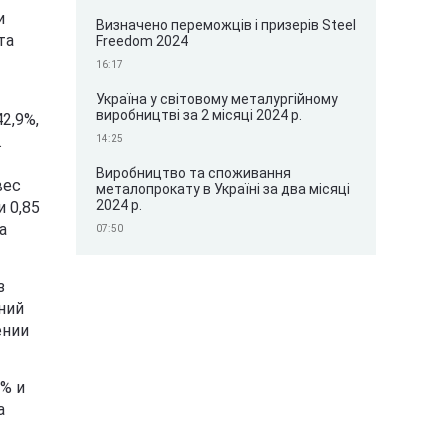
и
Визначено переможців і призерів Steel
та
Freedom 2024
16:17
Україна у світовому металургійному
виробництві за 2 місяці 2024 р.
2,9%,
.
14:25
Виробництво та споживання
вес
металопрокату в Україні за два місяці
2024 р.
 0,85
а
07:50
з
нний
ении
5% и
а