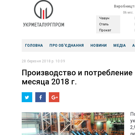
Виробництв
06 міс.
Чавун
Сталь
Прокат
ГОЛОВНА
ПРО ОБ’ЄДНАННЯ
НОВИНИ
МЕДІА
А
28 березня 2018 р. 10:09
Производство и потребление 
месяца 2018 г.
П
у
2
пе