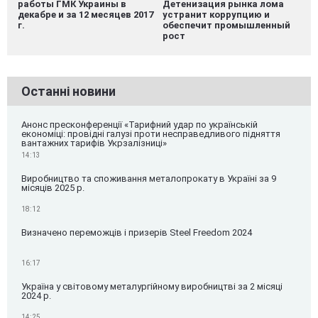
работы ГМК Украины в
Детенизация рынка лома
декабре и за 12 месяцев 2017
устранит коррупцию и
г.
обеспечит промышленный
рост
Останні новини
Анонс пресконференції «Тарифний удар по українській
економіці: провідні галузі проти несправедливого підняття
вантажних тарифів Укрзалізниці»
14:13
Виробництво та споживання металопрокату в Україні за 9
місяців 2025 р.
18:12
Визначено переможців і призерів Steel Freedom 2024
16:17
Україна у світовому металургійному виробництві за 2 місяці
2024 р.
14:25