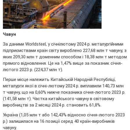
Чавун
За даними Worldsteel, у січнілютому 2024 р. металургійними
підприємствами країн світу вироблено 227,68 млн т чавуну, з
яких 209,30 млн т доменним способом і 18,38 млн т методом
прямого відновлення. Це на 1,47% вище за показник січня-
лютого 2023 р. (224,37 млн т).
Перше місце належить Китайській Народній Республіці,
металурги якої в січні-лютому 2024 р. виплавили 140,73 млн
т чавуну, що на 0,60% нижче показника січня-лютого 2023 р.
(141,58 млн т). Частка китайського чавуну в світовому
виробництві за 2 місяці 2024 р. становить 61,8%.
Україна (1,05 млн т або 142,43% відносно січня-лютого 2023
р.) залишилася на 16 позиції серед 40 країн-виробників
чавуну.