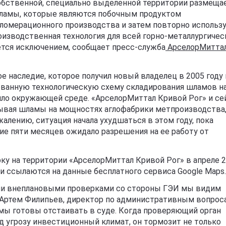
обственной, специально выделенной территории размеща
ламы, которые являются побочным продуктом
гломерационного производства и затем повторно использ
оизводственная технология для всей горно-металлургичес
яется исключением, сообщает пресс-служба
АрселорМитта
 наследие, которое получил новый владелец в 2005 году
ованную технологическую схему складирования шламов н
дило окружающей среде. «АрселорМиттал Кривой Рог» и се
тывая шламы на мощностях аглофабрики метпроизводства,
алению, ситуация начала ухудшаться в этом году, пока
ние пяти месяцев ожидало разрешения на ее работу от
у на территории «АрселорМиттал Кривой Рог» в апреле 
ни ссылаются на данные бесплатного сервиса Google Maps.
ми внеплановыми проверками со стороны ГЭИ мы видим
т Артем Филипьев, директор по административным вопрос
мы готовы отстаивать в суде. Когда проверяющий орган
д угрозу инвестиционный климат, он тормозит не только