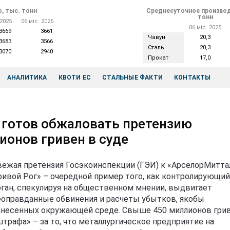
, тыс. тонн
Среднесуточное производ
тонн
 2025
06 міс. 2026
06 міс. 2025
3669
3661
Чавун
20,3
3683
3566
Сталь
20,3
3070
2940
Прокат
17,0
АНАЛИТИКА
КВОТИ ЕС
СТАЛЬНЫЕ ФАКТИ
КОНТАКТЫ
 готов обжаловать претензию
ионов гривен в суде
вежая претензия Госэкоинспекции (ГЭИ) к «АрселорМитта
ривой Рог» – очередной пример того, как контролирующий
рган, спекулируя на общественном мнении, выдвигает
еоправданные обвинения и расчеты убытков, якобы
анесенных окружающей среде. Свыше 450 миллионов гри
штрафа» – за то, что металлургическое предприятие на