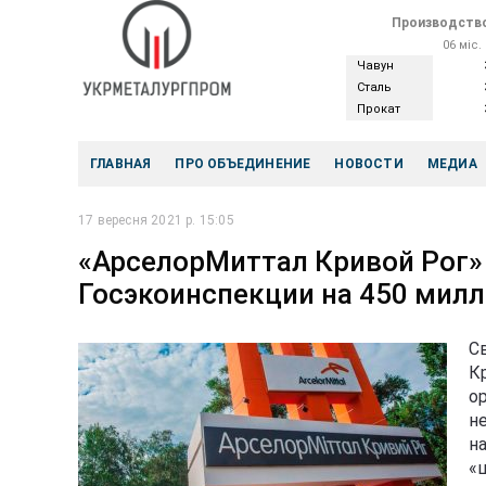
Производство
06 міс.
Чавун
Сталь
Прокат
ГЛАВНАЯ
ПРО ОБЪЕДИНЕНИЕ
НОВОСТИ
МЕДИА
17 вересня 2021 р. 15:05
«АрселорМиттал Кривой Рог»
Госэкоинспекции на 450 милл
С
К
о
н
н
«