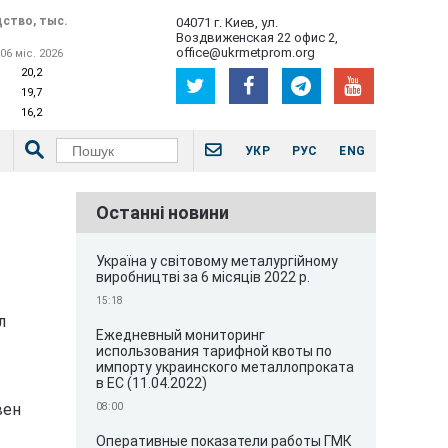
ство, тыс.
04071 г. Киев, ул.
Воздвиженская 22 офис 2,
office@ukrmetprom.org
06 міс. 2026
20,2
19,7
16,2
УКР
РУС
ENG
Останні новини
Україна у світовому металургійному
виробництві за 6 місяців 2022 р.
15:18
л
Ежедневный мониторинг
использования тарифной квоты по
импорту украинского металлопроката
в ЕС (11.04.2022)
вен
08:00
Оперативные показатели работы ГМК