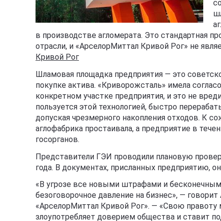
с
ш
а
в производстве агломерата. Это стандартная пр
отрасли, и «АрселорМиттал Кривой Рог» не явл
Кривой Рог
Шламовая площадка предприятия — это советское
покупке актива. «Криворожсталь» имела соглас
конкретном участке предприятия, и это не вре
пользуется этой технологией, быстро перераба
допуская чрезмерного накопления отходов. К сож
аглофабрика простаивала, а предприятие в тече
госорганов.
Представители ГЭИ проводили плановую проверк
года. В документах, присланных предприятию, о
«В угрозе все новыми штрафами и бесконечны
безоговорочное давление на бизнес», — говори
«АрселорМиттал Кривой Рог». — «Свою правоту 
злоупотребляет доверием общества и ставит по