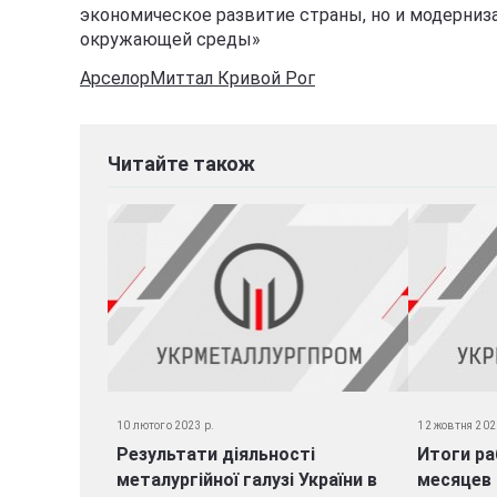
экономическое развитие страны, но и модерниз
окружающей среды»
АрселорМиттал Кривой Рог
Читайте також
10 лютого 2023 р.
12 жовтня 202
Результати діяльності
Итоги ра
металургійної галузі України в
месяцев 