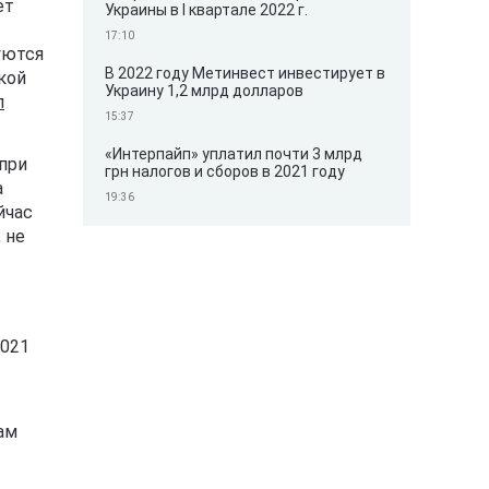
ет
Украины в I квартале 2022 г.
17:10
уются
В 2022 году Метинвест инвестирует в
кой
Украину 1,2 млрд долларов
л
15:37
«Интерпайп» уплатил почти 3 млрд
 при
грн налогов и сборов в 2021 году
а
19:36
йчас
 не
2021
ам