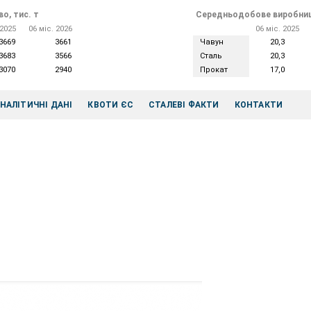
о, тис. т
Середньодобове виробниц
 2025
06 міс. 2026
06 міс. 2025
3669
3661
Чавун
20,3
3683
3566
Сталь
20,3
3070
2940
Прокат
17,0
НАЛІТИЧНІ ДАНІ
КВОТИ ЄС
СТАЛЕВІ ФАКТИ
КОНТАКТИ