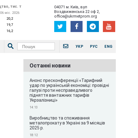
тво, тис. т
04071 м. Київ, вул
Воздвиженська 22 оф 2,
06 міс. 2026
office@ukrmetprom.org
20,2
19,7
16,2
УКР
РУС
ENG
Останні новини
Анонс пресконференції «Тарифний
удар по українській економіці: провідні
галузі проти несправедливого
підняття вантажних тарифів
Укрзалізниці»
14:13
Виробництво та споживання
металопрокату в Україні за 9 місяців
2025 р.
18:12