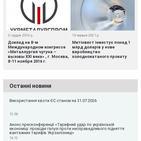
2 грудня 2016 р.
10 червня 2021 р.
Доклад на 8-м
Метінвест інвестує понад 1
Международном конгрессе
млрд доларів у нове
«Металлургия чугуна –
виробництво
вызовы ХХI века» , г. Москва,
холоднокатаного прокату
8-11 ноября 2016 г.
Останні новини
Використання квоти ЄС станом на 31.07.2026
13:06
Анонс пресконференції «Тарифний удар по українській
економіці: провідні галузі проти несправедливого підняття
вантажних тарифів Укрзалізниці»
14:13