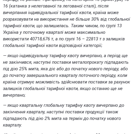
16 (катанка з нелегованої та легованої сталі), після
вичерпання індивідуальної тарифної квоти, країна може
розраховувати на використання не більше 30% від глобальної
тарифної квоти, що залишилась. Таким чином, по групі 13
Україна у поточному кварталі може максимально
використати 40718,676 т, а по групі 16 – 22813 т з залишків
глобальної тарифної квоти відповідної категорії;
— якщо індивідуальну тарифну квоту вичерпано, а період ще
не закінчився, наступні поставки металопрокату підпадають
під дію 25% мита, яка діє або до початку нового періоду, або
до початку завершального кварталу поточного періоду, коли
країна отримує можливість здійснювати поставки за рахунок
залишків глобальної тарифної квоти, якщо останню ще не
вичерпано;
— якщо квартальну глобальну тарифну квоту вичерпано до
закінчення кварталу, наступні поставки продукції також
підпадають під дію 2% мита на термін до початку нового
кварталу.