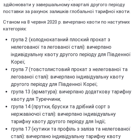
здійснювати у завершальному кварталі другого періоду
поставки за рахунок залишків глобальної тарифної квоти.
Станом на 8 червня 2020 р. вичерпано квоти по наступних
категоріях:
група 2 (холоднокатаний плоский прокат з
нелегованої та легованої сталі): вичерпано
індивідуальну квоту другого періоду для Південної
Кореї;
група 7 (товстолистовий прокат з нелегованої та
легованої сталі): вичерпано індивідуальну квоту
другого періоду для Південної Кореї;
група 13 (арматура): вичерпано додаткову тарифну
квоту для Туреччини;
група 14 (прутки, бруски та дрібний сорт з
нержавіючої сталі): вичерпано індивідуальну
тарифну квоту другого періоду для Індії;
група 17 (кутики та профіль з заліза та нелегованої
сталі): вичерпано індивідуальну тарифну квоту