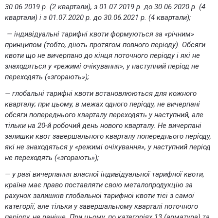
30.06.2019 р. (2 квартали), з 01.07.2019 р. до 30.06.2020 р. (4
квартали) і з 01.07.2020 р. до 30.06.2021 р. (4 квартали);
— індивідуальні тарифні квоти формуються за «річним»
принципом (тобто, діють протягом повного періоду). Обсяги
квоти що не вичерпано до кінця поточного періоду і які не
знаходяться у «режимі очікування», у наступний період не
переходять («згорають»);
— глобальні тарифні квоти встановлюються для кожного
кварталу; при цьому, в межах одного періоду, не вичерпані
обсяги попереднього кварталу переходять у наступний, але
тільки на 20-й робочий день нового кварталу. Не вичерпані
залишки квот завершального кварталу попереднього періоду,
які не знаходяться у «режимі очікування», у наступний період
не переходять («згорають»);
— у разі вичерпання власної індивідуальної тарифної квоти,
країна має право поставляти свою металопродукцію за
рахунок залишків глобальної тарифної квоти тієї з самої
категорії, але тільки у завершальному кварталі поточного
періоду, не раніше. При цьому, по категоріях 13 (арматура) та