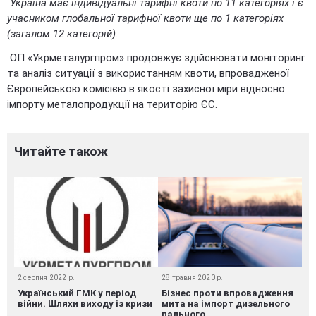
Україна має індивідуальні тарифні квоти по 11 категоріях і є
учасником глобальної тарифної квоти ще по 1 категоріях
(загалом 12 категорій).
ОП «Укрметалургпром» продовжує здійснювати моніторинг
та аналіз ситуації з використанням квоти, впровадженої
Європейською комісією в якості захисної міри відносно
імпорту металопродукції на територію ЄС.
Читайте також
2 серпня 2022 р.
28 травня 2020 р.
Український ГМК у період
Бізнес проти впровадження
війни. Шляхи виходу із кризи
мита на імпорт дизельного
пального