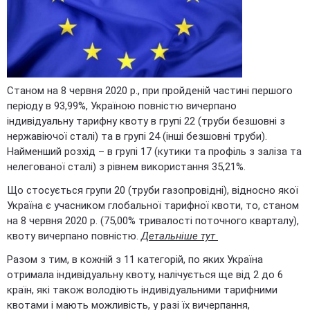
Станом на 8 червня 2020 р., при пройденій частині першого
періоду в 93,99%, Україною повністю вичерпано
індивідуальну тарифну квоту в групі 22 (труби безшовні з
нержавіючої сталі) та в групі 24 (інші безшовні труби).
Найменший розхід – в групі 17 (кутики та профіль з заліза та
нелегованої сталі) з рівнем використання 35,21%.
Що стосується групи 20 (труби газопровідні), відносно якої
Україна є учасником глобальної тарифної квоти, то, станом
на 8 червня 2020 р. (75,00% тривалості поточного кварталу),
квоту вичерпано повністю.
Детальніше тут
Разом з тим, в кожній з 11 категорій, по яких Україна
отримала індивідуальну квоту, налічується ще від 2 до 6
країн, які також володіють індивідуальними тарифними
квотами і мають можливість, у разі їх вичерпання,