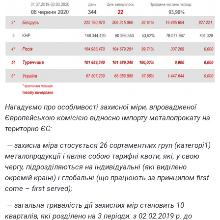
Нагадуємо про особливості захисної міри, впровадженої
Європейською комісією відносно імпорту металопрокату на
територію ЄС:
— захисна міра стосується 26 сортаментних груп (категорі1)
металопродукції і являє собою тарифні квоти, які, у свою
чергу, підрозділяються на індивідуальні (які виділено
окремій країні) і глобальні (що працюють за принципом
first
come
–
first
served
);
— загальна тривалість дії захисних мір становить 10
кварталів, які розділено на 3 періоди: з 02.02.2019 р. до