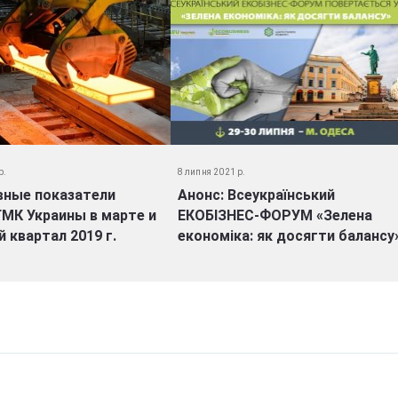
р.
8 липня 2021 р.
вные показатели
Анонс: Всеукраїнський
МК Украины в марте и
ЕКОБІЗНЕС-ФОРУМ «Зелена
й квартал 2019 г.
економіка: як досягти балансу