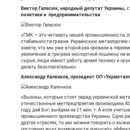
Виктор Галасюк, народн
ый депутат Украины, 
политики и предпринимательства
«ГМК — это четверть нашей промышленности, это
стабильности гривни. Украинскую металлургию н
знаете, что мы уже второй раз провели в парл
увеличении в три раза экспортной пошлины на 
сырье, люди имеют работу, армия технику и оружи
делать безотлагательно»
Александр Каленков, президент ОП «Укрметал
«Вызовы, которые стоят перед украинской метал
отечественные метпредприятия производили 42 мл
году, дай Бог, выйдем на 21 млн. т. А если учи
промышленного производства Украины. Одно ра
других отраслях, то мы можем говорить о выжи
постоянно ищут возможности повысить эффекти