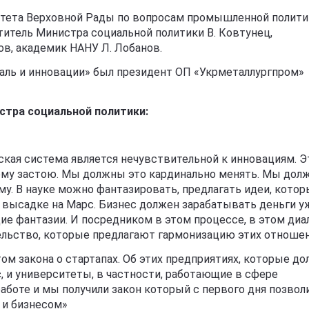
итета Верховной Рады по вопросам промышленной полити
титель Министра социальной политики В. Ковтунец,
в, академик НАНУ Л. Лобанов.
аль и инновации» был президент ОП «Укрметаллургпром»
стра социальной политики:
кая система является нечувствительной к инновациям. Э
шему застою. Мы должны это кардинально менять. Мы дол
му. В науке можно фантазировать, предлагать идеи, кото
о высадке на Марс. Бизнес должен зарабатывать деньги у
щие фантазии. И посредником в этом процессе, в этом диал
ельство, которые предлагают гармонизацию этих отноше
ом закона о стартапах. Об этих предприятиях, которые д
, и университеты, в частности, работающие в сфере
работе и мы получили закон который с первого дня позвол
 и бизнесом»