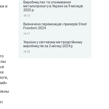
Виробництво та споживання
ки и
металопрокату в Україні за 9 місяців
2025 р.
18:12
Визначено переможців і призерів Steel
Freedom 2024
16:17
Україна у світовому металургійному
виробництві за 2 місяці 2024 р.
14:25
то
жны
рые
же
оге,
ний»
олжны
ит