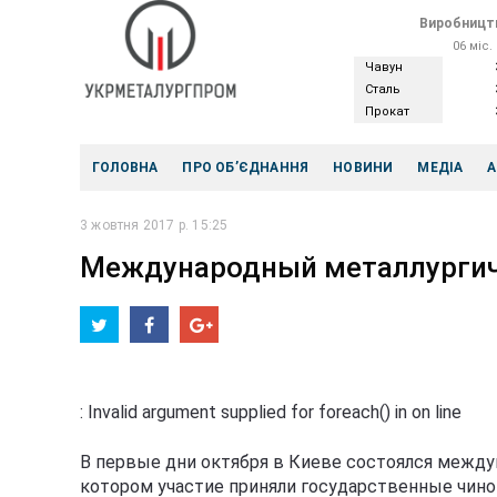
Виробництв
06 міс.
Чавун
Сталь
Прокат
ГОЛОВНА
ПРО ОБ’ЄДНАННЯ
НОВИНИ
МЕДІА
А
3 жовтня 2017 р. 15:25
Международный металлургич
: Invalid argument supplied for foreach() in
on line
В первые дни октября в Киеве состоялся между
котором участие приняли государственные чино