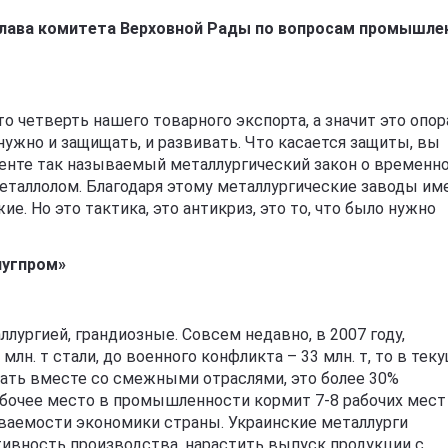
глава комитета Верховной Рады по вопросам промышле
 четверть нашего товарного экспорта, а значит это опор
ужно и защищать, и развивать. Что касается защиты, вы
аменте так называемый металлургический закон о временн
металлолом. Благодаря этому металлургические заводы и
е. Но это тактика, это антикриз, это то, что было нужно
лугпром»
лургией, грандиозные. Совсем недавно, в 2007 году,
н. т стали, до военного конфликта – 33 млн. т, то в тек
тывать вместе со смежными отраслями, это более 30%
бочее место в промышленности кормит 7-8 рабочих мест
ваемости экономики страны. Украинские металлурги
вность производства, нарастить выпуск продукции с