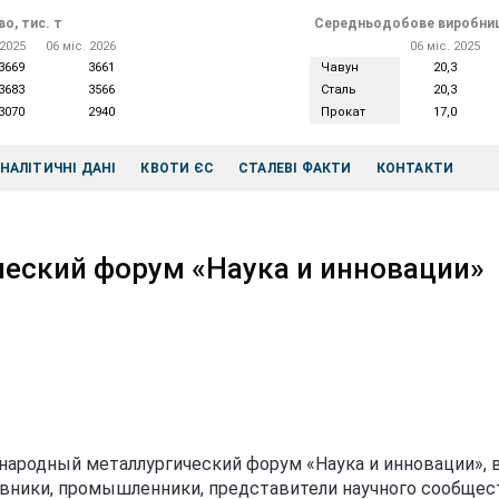
о, тис. т
Середньодобове виробниц
 2025
06 міс. 2026
06 міс. 2025
3669
3661
Чавун
20,3
3683
3566
Сталь
20,3
3070
2940
Прокат
17,0
НАЛІТИЧНІ ДАНІ
КВОТИ ЄС
СТАЛЕВІ ФАКТИ
КОНТАКТИ
еский форум «Наука и инновации»
народный металлургический форум «Наука и инновации», 
вники, промышленники, представители научного сообщес