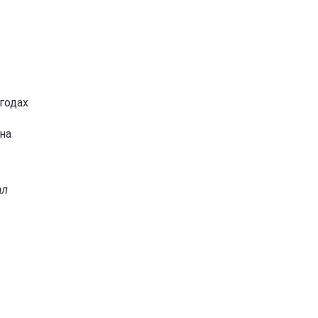
годах
на
ал