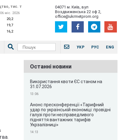
тво, тис. т
04071 м. Київ, вул
Воздвиженська 22 оф 2,
06 міс. 2026
office@ukrmetprom.org
20,2
19,7
16,2
УКР
РУС
ENG
Останні новини
Використання квоти ЄС станом на
31.07.2026
13:06
Анонс пресконференції «Тарифний
удар по українській економіці: провідні
галузі проти несправедливого
підняття вантажних тарифів
Укрзалізниці»
в
14:13
тва.