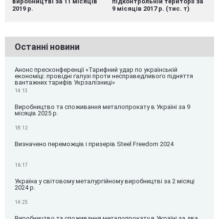
виробництві за 11 місяців
підконтрольній території за
2019 р.
9 місяців 2017 р. (тис. т)
Останні новини
Анонс пресконференції «Тарифний удар по українській
економіці: провідні галузі проти несправедливого підняття
вантажних тарифів Укрзалізниці»
14:13
Виробництво та споживання металопрокату в Україні за 9
місяців 2025 р.
18:12
Визначено переможців і призерів Steel Freedom 2024
16:17
Україна у світовому металургійному виробництві за 2 місяці
2024 р.
14:25
Виробництво та споживання металопрокату в Україні за два