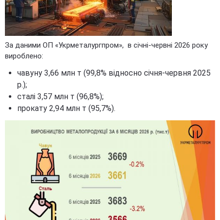
За даними ОП «Укрметалургпром», в січні-червні 2026 року
вироблено:
чавуну 3,66 млн т (99,8% відносно січня-червня 2025
р.);
сталі 3,57 млн т (96,8%);
прокату 2,94 млн т (95,7%).