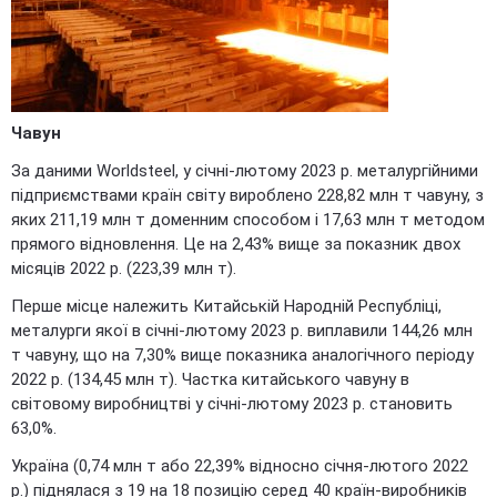
Чавун
За даними Worldsteel, у січні-лютому 2023 р. металургійними
підприємствами країн світу вироблено 228,82 млн т чавуну, з
яких 211,19 млн т доменним способом і 17,63 млн т методом
прямого відновлення. Це на 2,43% вище за показник двох
місяців 2022 р. (223,39 млн т).
Перше місце належить Китайській Народній Республіці,
металурги якої в січні-лютому 2023 р. виплавили 144,26 млн
т чавуну, що на 7,30% вище показника аналогічного періоду
2022 р. (134,45 млн т). Частка китайського чавуну в
світовому виробництві у січні-лютому 2023 р. становить
63,0%.
Україна (0,74 млн т або 22,39% відносно січня-лютого 2022
р.) піднялася з 19 на 18 позицію серед 40 країн-виробників