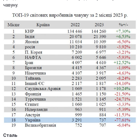
чавуну.
Сталь