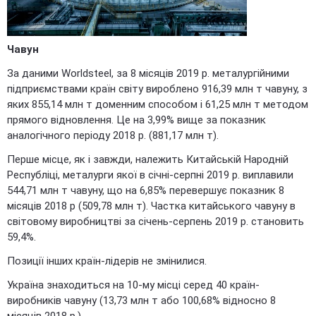
Чавун
За даними Worldsteel, за 8 місяців 2019 р. металургійними
підприємствами країн світу вироблено 916,39 млн т чавуну, з
яких 855,14 млн т доменним способом і 61,25 млн т методом
прямого відновлення. Це на 3,99% вище за показник
аналогічного періоду 2018 р. (881,17 млн т).
Перше місце, як і завжди, належить Китайській Народній
Республіці, металурги якої в січні-серпні 2019 р. виплавили
544,71 млн т чавуну, що на 6,85% перевершує показник 8
місяців 2018 р (509,78 млн т). Частка китайського чавуну в
світовому виробництві за січень-серпень 2019 р. становить
59,4%.
Позиції інших країн-лідерів не змінилися.
Україна знаходиться на 10-му місці серед 40 країн-
виробників чавуну (13,73 млн т або 100,68% відносно 8
місяців 2018 р.).