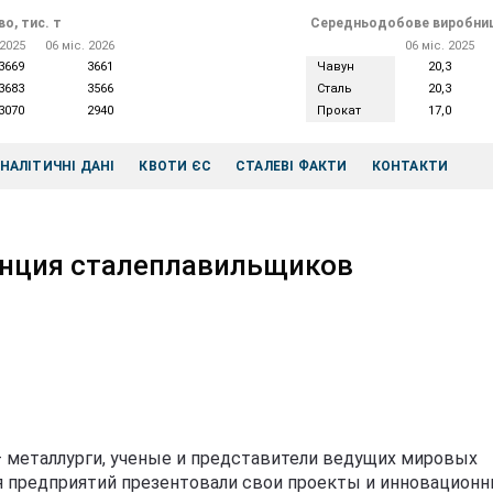
о, тис. т
Середньодобове виробниц
 2025
06 міс. 2026
06 міс. 2025
3669
3661
Чавун
20,3
3683
3566
Сталь
20,3
3070
2940
Прокат
17,0
НАЛІТИЧНІ ДАНІ
КВОТИ ЄС
СТАЛЕВІ ФАКТИ
КОНТАКТИ
енция сталеплавильщиков
– металлурги, ученые и представители ведущих мировых
я предприятий презентовали свои проекты и инновацион