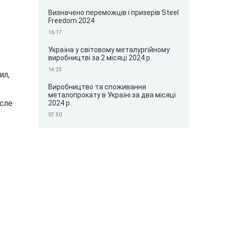
Визначено переможців і призерів Steel
Freedom 2024
16:17
Україна у світовому металургійному
виробництві за 2 місяці 2024 р.
14:25
ил,
Виробництво та споживання
металопрокату в Україні за два місяці
сле
2024 р.
07:50