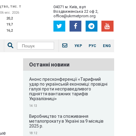
тво, тис. т
04071 м. Київ, вул
Воздвиженська 22 оф 2,
06 міс. 2026
office@ukrmetprom.org
20,2
19,7
16,2
УКР
РУС
ENG
Останні новини
Анонс пресконференції «Тарифний
удар по українській економіці: провідні
галузі проти несправедливого
підняття вантажних тарифів
Укрзалізниці»
14:13
Виробництво та споживання
металопрокату в Україні за 9 місяців
2025 р.
ные
18:12