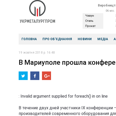
Виробництв
06 міс.
Чавун
Сталь
Прокат
ГОЛОВНА
ПРО ОБ’ЄДНАННЯ
НОВИНИ
МЕДІА
А
19 жовтня 2018 р. 16:48
В Мариуполе прошла конфер
: Invalid argument supplied for foreach() in
on line
В течение двух дней участники ІХ конференции 
производителей современного оборудования дл