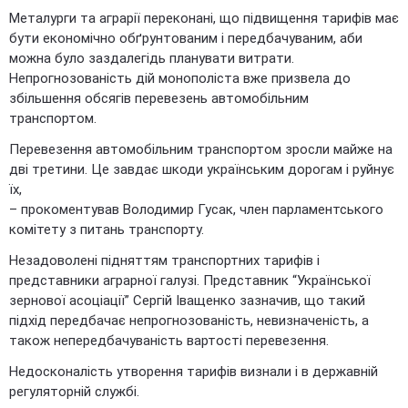
Металурги та аграрії переконані, що підвищення тарифів має
бути економічно обґрунтованим і передбачуваним, аби
можна було заздалегідь планувати витрати.
Непрогнозованість дій монополіста вже призвела до
збільшення обсягів перевезень автомобільним
транспортом.
Перевезення автомобільним транспортом зросли майже на
дві третини. Це завдає шкоди українським дорогам і руйнує
їх,
– прокоментував Володимир Гусак, член парламентського
комітету з питань транспорту.
Незадоволені підняттям транспортних тарифів і
представники аграрної галузі. Представник “Української
зернової асоціації” Сергій Іващенко зазначив, що такий
підхід передбачає непрогнозованість, невизначеність, а
також непередбачуваність вартості перевезення.
Недосконалість утворення тарифів визнали і в державній
регуляторній службі.