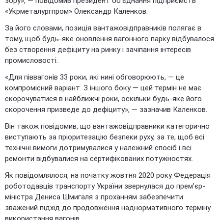
зору», — повідомив президент об’єднання підприємств
«Укрметалургпром» Олександр Каленков.
За його словами, позиція вантажовідправників полягає в
тому, щоб будь-яке оновлення вагонного парку відбувалося
без створення дефіциту на ринку і зачіпання інтересів
промисловості.
«Для піввагонів 33 роки, які нині обговорюють, — це
компромісний варіант. З іншого боку — цей термін не має
скорочуватися в найближчі роки, оскільки будь-яке його
скорочення призведе до дефіциту», — зазначив Каленков.
Він також повідомив, що вантажовідправники категорично
виступають за пріоритезацію безпеки руху, за те, щоб всі
технічні вимоги дотримувалися у належний спосіб і всі
ремонти відбувалися на сертифікованих потужностях.
Як повідомлялося, на початку жовтня 2020 року Федерація
роботодавців транспорту України звернулася до прем’єр-
міністра Дениса Шмигаля з проханням забезпечити
зважений підхід до продовження наднормативного терміну
використання вагонів.