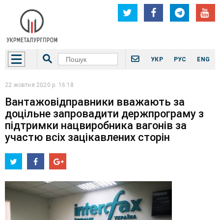
УКР
РУС
ENG
22 жовтня 2020 р. 16:18
Вантажовідправники вважають за
доцільне запровадити держпрограму з
підтримки нацвиробника вагонів за
участю всіх зацікавлених сторін