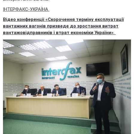
ІНТЕРФАКС-УКРАЇНА
Відео конференціі «Скорочення терміну експлуатації
вантажних вагонів призведе до зростання витрат
вантажовідправників і втрат економіки України»
.