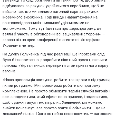
залізниці, то слід розглянути питання про те, щоб заміна
відбувалася за рахунок українського виробника, щоб не
вийшло так, що ми змінимо вагонний парк за рахунок
іноземного виробника. Тоді вийде і навантаження на
вантажовідправників, і машинобудівникам ми не
допоможемо. Тому тут йдеться про держпрограму, де
взяли б участь в обговоренні всі зацікавлені сторони», —
сказав він на прес-конференції в агентстві «Інтерфакс-
Україна» в четвер.
На думку Гольченка, під час реалізації цієї програми слід
було б іти поетапно: розробити пілотний проект, вивчити
приклад «Укрзалізниці», перевірити стан приватного парку
вагонів.
«Наша пропозиція наступна: робити такі кроки з підтримки,
які ми розуміємо. Ми пропонуємо робити цю програму
комплексною. Не просто обмежити термін служби вагонів і
все, а подивитися, який ефект вона принесе, і подивитися,
щоб суміжні галузі теж виграли… Упевнений, ми можемо
знайти консенсус, але просто взяти й обмежити — це не
державний підхід. І його потрібно переглянути», — наголосив