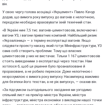
він.
У свою чергу голова асоціації «Укрцемент» Павло Качур
додав, що вимога року випуску до вагонів є нелогічною,
передусім необхідно враховувати їхній технічний стан.
«В Україні нині 7,5 тис. вагонів-цементовозів, включаючи і
вагони УЗ, і вагони приватних компаній. Найбільший ризик
«Укрзалізниці» — з терміну експлуатації вагонів. Якщо
слідувати проекту наказу, який готує Мінінфраструктури, УЗ
сама собі створить проблеми. Тому що власних
цементовозів у них не вистачає. Тільки 1 167 цементовозів
стоять виведеними з експлуатації через техстан. Нам
хотілося б, щоб це рішення було проаналізоване й
прораховане, а не робило перекоси. Дуже нелогічною і
незрозумілою є вимога року випуску. Насамперед важливо
для безпеки його техстан, а не рік випуску», — сказав він.
«За підсумком сьогоднішнього засідання ми узгодимо
спільний лист на прем’єр-міністра України, міністра
інфраструктури, міністра економіки з викладом нашої точки