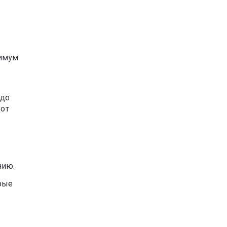
нимум
(до
 от
нию.
орые