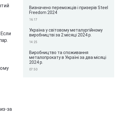
ятий
Визначено переможців і призерів Steel
Freedom 2024
16:17
Україна у світовому металургійному
 Если
виробництві за 2 місяці 2024 р.
пар.
14:25
Виробництво та споживання
металопрокату в Україні за два місяці
2024 р.
тому
07:50
из-за