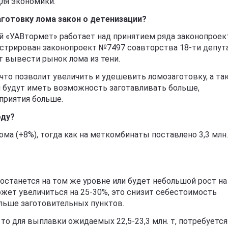
ля экономики.
готовку лома закон о детенизации?
й «УАВтормет» работает над принятием ряда законопроек
истрирован законопроект №7497 соавторства 18-ти депут
 вывести рынок лома из тени.
, что позволит увеличить и удешевить ломозаготовку, а та
и будут иметь возможность заготавливать больше,
приятия больше.
оду?
ома (+8%), тогда как на меткомбинаты поставлено 3,3 млн.
останется на том же уровне или будет небольшой рост на
может увеличиться на 25-30%, это снизит себестоимость
льше заготовительных пунктов.
 то для выплавки ожидаемых 22,5-23,3 млн. т, потребуется