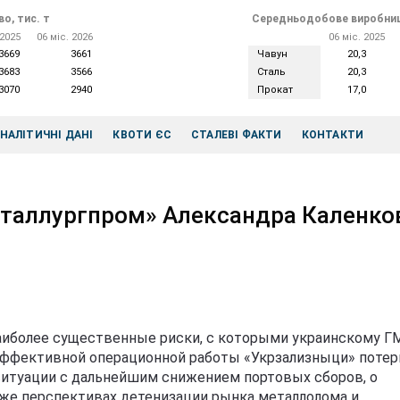
о, тис. т
Середньодобове виробниц
 2025
06 міс. 2026
06 міс. 2025
3669
3661
Чавун
20,3
3683
3566
Сталь
20,3
3070
2940
Прокат
17,0
НАЛІТИЧНІ ДАНІ
КВОТИ ЄС
СТАЛЕВІ ФАКТИ
КОНТАКТИ
таллургпром» Александра Каленко
аиболее существенные риски, с которыми украинскому Г
неэффективной операционной работы «Укрзализныци» потер
 ситуации с дальнейшим снижением портовых сборов, о
кже перспективах детенизации рынка металлолома и