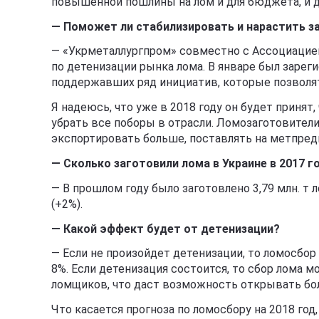
повышенной пошлины на лом и для бюджета, и д
— Поможет ли стабилизировать и нарастить за
— «Укрметаллургпром» совместно с Ассоциацие
по детенизации рынка лома. В январе был зарег
поддержавших ряд инициатив, которые позволят
Я надеюсь, что уже в 2018 году он будет принят
убрать все поборы в отрасли. Ломозаготовител
экспортировать больше, поставлять на метпред
— Сколько заготовили лома в Украине в 2017 г
— В прошлом году было заготовлено 3,79 млн. т л
(+2%).
— Какой эффект будет от детенизации?
— Если не произойдет детенизации, то ломосбор 
8%. Если детенизация состоится, то сбор лома 
ломщиков, что даст возможность открывать бо
Что касается прогноза по ломосбору на 2018 год,