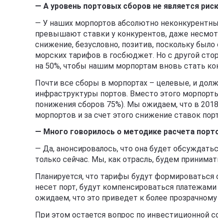
— А уровень портовых сборов не является рис
— У наших морпортов абсолютно неконкурентные
превышают ставки у конкурентов, даже несмотря
снижение, безусловно, позитив, поскольку был
морских тарифов в госбюджет. Но с другой ст
на 50%, чтобы нашим морпортам вновь стать к
Почти все сборы в морпортах – целевые, и дол
инфраструктуры портов. Вместо этого морпорты
понижения сборов 75%). Мы ожидаем, что в 201
морпортов и за счет этого снижение ставок по
— Много говорилось о методике расчета порт
— Да, анонсировалось, что она будет обсуждатьс
только сейчас. Мы, как отрасль, будем принима
Планируется, что тарифы будут формироваться о
несет порт, будут компенсироваться платежами 
ожидаем, что это приведет к более прозрачном
При этом остается вопрос по инвестиционной с