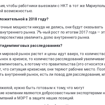
ия, чтобы работники выезжали с НКТ в тот же Мариуполь
той возможностью.
ложительной в 2018 году?
очные мощности никуда не делись, они будут оказывать
внутреннего рынка. 7%-ный рост по итогам 2017 года — э
т перспектива увеличить долю внутреннего рынка.
нтидемпинговых расследованиях?
 мировой рынок растет и цены идут вверх, то количеств
нок в кризисе, то количество расследований увеличивает
емпинговать, а потому что правительства (это относится 
 что ситуация кризисная, они теряют рабочее место. Поэ
ть внутренний рынок, есть ли повод для расследования, и
яжелой, нужно быть готовым к тому, что могут
кие компании являются добросовестными экспортерами н
омпаний и МЭРТ в защите наших позиций.