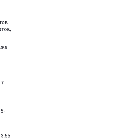
тов
атов,
кже
 т
 5-
 3,65