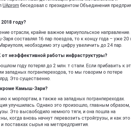
ал
UAprom
беседовал с президентом Объединения предпри
 2018 году?
ние отрасли, крайне важное мариупольское направление.
Заря составлял 16 пар поездов, то к концу года – уже 20 
ариуполя, необходимо эту цифру увеличить до 24 пар.
К от неэффективной работы инфраструктуры?
ошлом году потерял до 2 млн. т стали. Если прибавить к э
ии западных погранпереходов, то мы говорим о потере
лрд. Это существенно.
е кроме Камыш-Зари?
ю к морпортам, а также на западных погранпереходах.
ция улучшилась. Однако это произошло, главным образом, 
узы. Это высвободило немного тяги, и она пошла на
ы, когда вновь начнут перевозить стройгрузы, и как это
 и поставках сырья на метпредприятия.