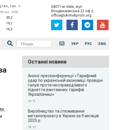
тво, тис. т
04071 м. Київ, вул
Воздвиженська 22 оф 2,
06 міс. 2026
office@ukrmetprom.org
20,2
19,7
16,2
УКР
РУС
ENG
Останні новини
ва
Анонс пресконференції «Тарифний
удар по українській економіці: провідні
галузі проти несправедливого
підняття вантажних тарифів
Укрзалізниці»
14:13
МК
Виробництво та споживання
металопрокату в Україні за 9 місяців
и
2025 р.
18:12