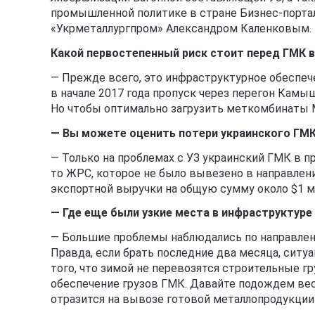
промышленной политике в стране Бизнес-порт
«Укрметаллургпром» Александром Каленковым.
Какой первостепенный риск стоит перед ГМК в
— Прежде всего, это инфраструктурное обеспече
в начале 2017 года пропуск через перегон Камыш-
Но чтобы оптимально загрузить меткомбинаты М
— Вы можете оценить потери украинского ГМ
— Только на проблемах с УЗ украинский ГМК в пр
то ЖРС, которое не было вывезено в направлен
экспортной выручки на общую сумму около $1 м
— Где еще были узкие места в инфраструктур
— Большие проблемы наблюдались по направлени
Правда, если брать последние два месяца, ситуа
того, что зимой не перевозятся строительные гр
обеспечение грузов ГМК. Давайте подождем весн
отразится на вывозе готовой металлопродукции