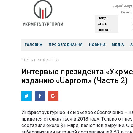
Виробництв
06 міс.
Чавун
Сталь
Прокат
ГОЛОВНА
ПРО ОБ’ЄДНАННЯ
НОВИНИ
МЕДІА
А
31 січня 2018 р. 11:32
Интервью президента «Укрме
изданию «Uaprom» (Часть 2)
Инфраструктурное и сырьевое обеспечение – н
придется столкнуться в 2018 году. Только от 
составили около $1 млрд. валютной выручки. О
либерализации вагонной составляющей УЗ, а та