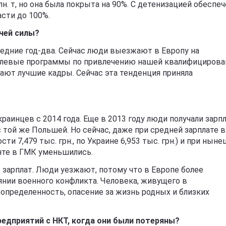
млн. т, но она была покрыта на 90%. С детенизацией обеспе
сти до 100%.
чей силы?
ледние год-два. Сейчас люди выезжают в Европу на
елевые программы по привлечению нашей квалифицирова
жают лучшие кадры. Сейчас эта тенденция приняла
аинцев с 2014 года. Еще в 2013 году люди получали зарп
ой же Польшей. Но сейчас, даже при средней зарплате в
и 7,479 тыс. грн., по Украине 6,953 тыс. грн.) и при нын
нте в ГМК уменьшились.
 зарплат. Люди уезжают, потому что в Европе более
оянии военного конфликта. Человека, живущего в
определенность, опасение за жизнь родных и близких
редприятий с НКТ, когда они были потеряны?