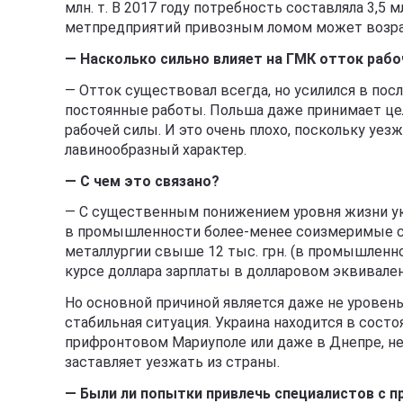
млн. т. В 2017 году потребность составляла 3,5 
метпредприятий привозным ломом может возра
— Насколько сильно влияет на ГМК отток рабо
— Отток существовал всегда, но усилился в пос
постоянные работы. Польша даже принимает ц
рабочей силы. И это очень плохо, поскольку уез
лавинообразный характер.
— С чем это связано?
— С существенным понижением уровня жизни укр
в промышленности более-менее соизмеримые с т
металлургии свыше 12 тыс. грн. (в промышленност
курсе доллара зарплаты в долларовом эквивале
Но основной причиной является даже не уровень
стабильная ситуация. Украина находится в сост
прифронтовом Мариуполе или даже в Днепре, не
заставляет уезжать из страны.
— Были ли попытки привлечь специалистов с п