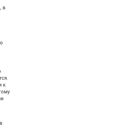
, в
то
о
ся.
и к
тому
ли
а