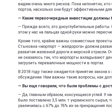
видим очень много рисков. Пока непонятно, кт
портов, насколько они будут эффективными для
— Какие первоочередные инвестиции должны 
— Прежде всего, это дноуглубительные работы.
этом у нас на пальцах одной руки можно пересчи
Кроме того, крайне важны совместные проекты с
Стыковка «морпорт — желдорога» должна развив
развития железной дороги и морской отрасли. О
не оказалось так, что морпорты вкладывают ден
загрузить перевалочные мощности в портах.
В 2018 году также ожидается принятие закона о 
обсуждении. Нам важны такие вопросы, как допу
— Вы еще говорили, что были проблемы с дос
— Да, главным образом, коксующихся углей. У на
было поставлено 3,5 млн. т украинского сырья, т
увеличилась с 67% до 76% из-за прекращения пос