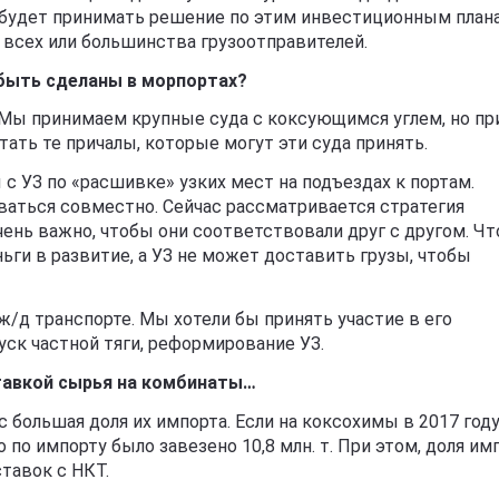
о будет принимать решение по этим инвестиционным план
 всех или большинства грузоотправителей.
быть сделаны в морпортах?
 Мы принимаем крупные суда с коксующимся углем, но пр
тать те причалы, которые могут эти суда принять.
 УЗ по «расшивке» узких мест на подъездах к портам.
аться совместно. Сейчас рассматривается стратегия
чень важно, чтобы они соответствовали друг с другом. Ч
ьги в развитие, а УЗ не может доставить грузы, чтобы
ж/д транспорте. Мы хотели бы принять участие в его
ск частной тяги, реформирование УЗ.
тавкой сырья на комбинаты…
с большая доля их импорта. Если на коксохимы в 2017 год
о по импорту было завезено 10,8 млн. т. При этом, доля им
тавок с НКТ.