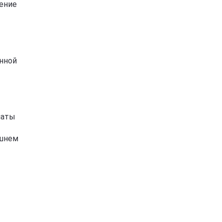
чение
нной
латы
ешнем