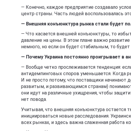
— Конечно, каждое предприятие создавало услов
центр страны. Часть людей воспользовалась э
— Внешняя конъюнктура рынка стали будет по
— Что касается внешней конъюнктуры, то избыт
давление на цены. В этом плане важно развитие 
немного, но если он будет стабильным, то буде
— Почему Украина постоянно проигрывает в а
— Вообще четко прослеживается тенденция: если
антидемпинговых споров уменьшается. Когда ры
И не просто потому, что поставщики начинают д
развитым, и развивающимся странам) понимают,
они идут на различные ухищрения, чтобы защити
нет повода.
Учитывая, что внешняя конъюнктура остается т
инициироваться новые расследования. Украинс
всех рынках, и здесь важна слаженная работа к