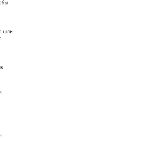
тобы
е шли
о
 в
и
я