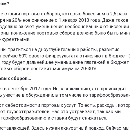
ком?
 ставки портовых сборов, которые более чем в 2,5 раза
 на 20%-ное снижение с 1 января 2018 года. Даже такое
о сделано за счет уменьшения необоснованных отчислений
ороны понижение портовых сборов должно было быть ми
онкурентными.
жны тратиться на дноуглубительные работы, развитие
 сейчас 50% своего финрезультата отчисляют в бюджет 
8 году будет дальнейшее уменьшение платежей в бюджет
ртовых сборов составит минимум на 20-30%.
овых сборов…
я в сентябре 2017 года. Но, к сожалению, это происходит
ть участие в обсуждении, в том числе по тарифоообразова
т себестоимости портовых услуг. То есть, расходы, кот
от грузоотправителей. Нас это устраивает, так как мы
у тарифообразованию и ставки будут снижаться.
оставляющей. Здесь нужен аккуратный подход. Сейчас мы