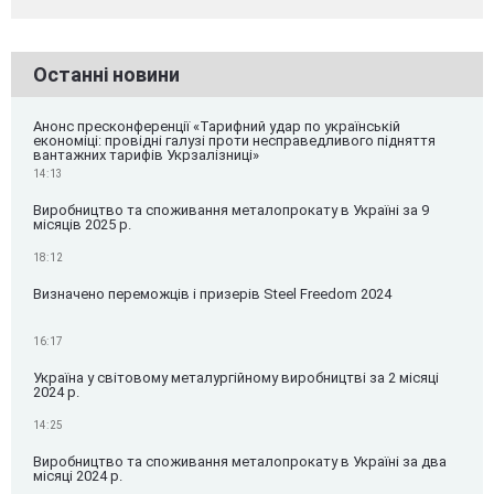
Останні новини
Анонс пресконференції «Тарифний удар по українській
економіці: провідні галузі проти несправедливого підняття
вантажних тарифів Укрзалізниці»
14:13
Виробництво та споживання металопрокату в Україні за 9
місяців 2025 р.
18:12
Визначено переможців і призерів Steel Freedom 2024
16:17
Україна у світовому металургійному виробництві за 2 місяці
2024 р.
14:25
Виробництво та споживання металопрокату в Україні за два
місяці 2024 р.